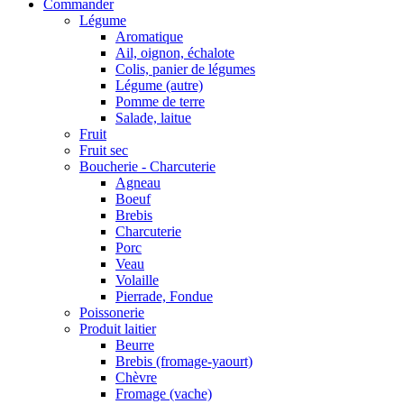
Commander
Légume
Aromatique
Ail, oignon, échalote
Colis, panier de légumes
Légume (autre)
Pomme de terre
Salade, laitue
Fruit
Fruit sec
Boucherie - Charcuterie
Agneau
Boeuf
Brebis
Charcuterie
Porc
Veau
Volaille
Pierrade, Fondue
Poissonerie
Produit laitier
Beurre
Brebis (fromage-yaourt)
Chèvre
Fromage (vache)