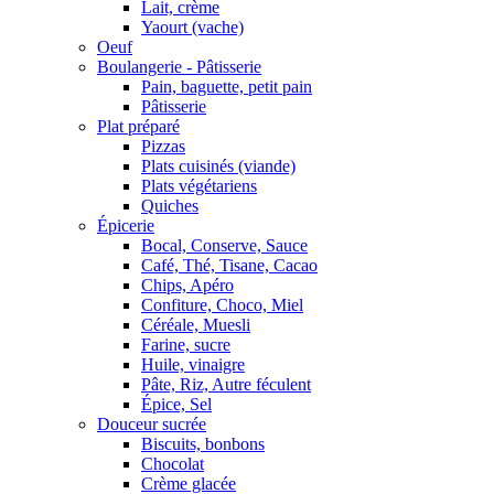
Lait, crème
Yaourt (vache)
Oeuf
Boulangerie - Pâtisserie
Pain, baguette, petit pain
Pâtisserie
Plat préparé
Pizzas
Plats cuisinés (viande)
Plats végétariens
Quiches
Épicerie
Bocal, Conserve, Sauce
Café, Thé, Tisane, Cacao
Chips, Apéro
Confiture, Choco, Miel
Céréale, Muesli
Farine, sucre
Huile, vinaigre
Pâte, Riz, Autre féculent
Épice, Sel
Douceur sucrée
Biscuits, bonbons
Chocolat
Crème glacée