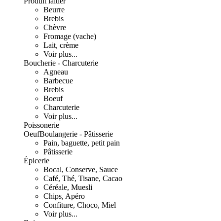
Produit laitier
Beurre
Brebis
Chèvre
Fromage (vache)
Lait, crème
Voir plus...
Boucherie - Charcuterie
Agneau
Barbecue
Brebis
Boeuf
Charcuterie
Voir plus...
Poissonerie
Oeuf
Boulangerie - Pâtisserie
Pain, baguette, petit pain
Pâtisserie
Épicerie
Bocal, Conserve, Sauce
Café, Thé, Tisane, Cacao
Céréale, Muesli
Chips, Apéro
Confiture, Choco, Miel
Voir plus...