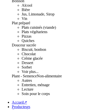
Boisson
Alcool
Bière
Jus, Limonade, Sirop
Vin
Plat préparé
Plats cuisinés (viande)
Plats végétariens
Pizzas
Quiches
Douceur sucrée
Biscuit, bonbon
Chocolat
Crème glacée
Dessert
Sorbet
Voir plus...
Plant - Semence
Non-alimentaire
Autres
Entretien, ménage
Lecture
Soin pour le corps
Accueil↗
Producteurs