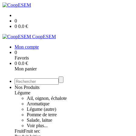
0
0
0.0
€
CoopESEM
Mon compte
0
Favoris
0
0.0
€
Mon panier
Nos Produits
Légume
Ail, oignon, échalote
Aromatique
Légume (autre)
Pomme de terre
Salade, laitue
Voir plus...
Fruit
Fruit sec