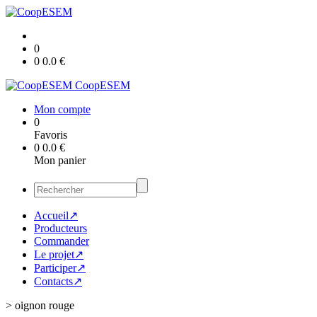
0
0
0.0
€
CoopESEM
Mon compte
0
Favoris
0
0.0
€
Mon panier
Accueil↗
Producteurs
Commander
Le projet↗
Participer↗
Contacts↗
>
oignon rouge