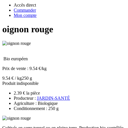
Accès direct
Commander
Mon compte
oignon rouge
Bio européen
Prix de vente :
9.54 €/kg
9.54 € / kg
250 g
Produit indisponible
2.39 € la pièce
Producteur :
JARDIN-SANTÉ
Agriculture : Biologique
Conditionnement : 250 g
Cultivés en serre tunnel ou en pleine terre. Production bio contrôlée