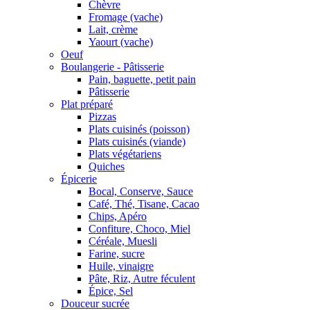
Chèvre
Fromage (vache)
Lait, crème
Yaourt (vache)
Oeuf
Boulangerie - Pâtisserie
Pain, baguette, petit pain
Pâtisserie
Plat préparé
Pizzas
Plats cuisinés (poisson)
Plats cuisinés (viande)
Plats végétariens
Quiches
Épicerie
Bocal, Conserve, Sauce
Café, Thé, Tisane, Cacao
Chips, Apéro
Confiture, Choco, Miel
Céréale, Muesli
Farine, sucre
Huile, vinaigre
Pâte, Riz, Autre féculent
Épice, Sel
Douceur sucrée