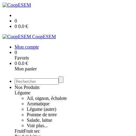
0
0
0.0
€
CoopESEM
Mon compte
0
Favoris
0
0.0
€
Mon panier
Nos Produits
Légume
Ail, oignon, échalote
Aromatique
Légume (autre)
Pomme de terre
Salade, laitue
Voir plus...
Fruit
Fruit sec