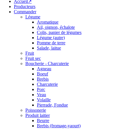
Accueil↗
Producteurs
Commander
Légume
Aromatique
Ail, oignon, échalote
Colis, panier de légumes
Légume (autre)
Pomme de terre
Salade, laitue
Fruit
Fruit sec
Boucherie - Charcuterie
Agneau
Boeuf
Brebis
Charcuterie
Porc
Veau
Volaille
Pierrade, Fondue
Poissonerie
Produit laitier
Beurre
Brebis (fromage-yaourt)