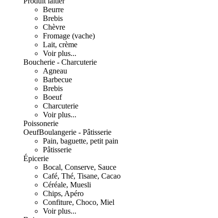
Produit laitier
Beurre
Brebis
Chèvre
Fromage (vache)
Lait, crème
Voir plus...
Boucherie - Charcuterie
Agneau
Barbecue
Brebis
Boeuf
Charcuterie
Voir plus...
Poissonerie
Oeuf
Boulangerie - Pâtisserie
Pain, baguette, petit pain
Pâtisserie
Épicerie
Bocal, Conserve, Sauce
Café, Thé, Tisane, Cacao
Céréale, Muesli
Chips, Apéro
Confiture, Choco, Miel
Voir plus...