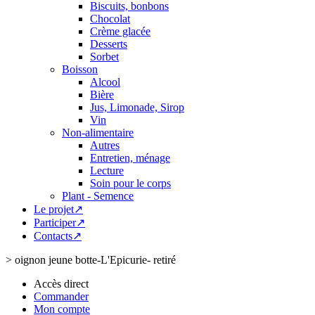
Biscuits, bonbons
Chocolat
Crème glacée
Desserts
Sorbet
Boisson
Alcool
Bière
Jus, Limonade, Sirop
Vin
Non-alimentaire
Autres
Entretien, ménage
Lecture
Soin pour le corps
Plant - Semence
Le projet↗
Participer↗
Contacts↗
>
oignon jeune botte-L'Epicurie- retiré
Accès direct
Commander
Mon compte