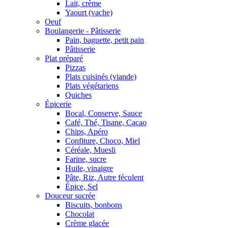
Lait, crème
Yaourt (vache)
Oeuf
Boulangerie - Pâtisserie
Pain, baguette, petit pain
Pâtisserie
Plat préparé
Pizzas
Plats cuisinés (viande)
Plats végétariens
Quiches
Épicerie
Bocal, Conserve, Sauce
Café, Thé, Tisane, Cacao
Chips, Apéro
Confiture, Choco, Miel
Céréale, Muesli
Farine, sucre
Huile, vinaigre
Pâte, Riz, Autre féculent
Épice, Sel
Douceur sucrée
Biscuits, bonbons
Chocolat
Crème glacée