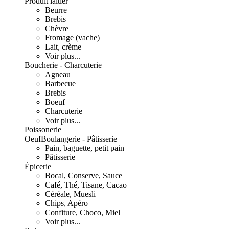
Produit laitier
Beurre
Brebis
Chèvre
Fromage (vache)
Lait, crème
Voir plus...
Boucherie - Charcuterie
Agneau
Barbecue
Brebis
Boeuf
Charcuterie
Voir plus...
Poissonerie
Oeuf
Boulangerie - Pâtisserie
Pain, baguette, petit pain
Pâtisserie
Épicerie
Bocal, Conserve, Sauce
Café, Thé, Tisane, Cacao
Céréale, Muesli
Chips, Apéro
Confiture, Choco, Miel
Voir plus...