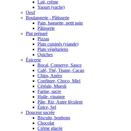
Lait, crème
Yaourt (vache)
Oeuf
Boulangerie - Pâtisserie
Pain, baguette, petit pain
Pâtisserie
Plat préparé
Pizzas
Plats cuisinés (viande)
Plats végétariens
Quiches
Épicerie
Bocal, Conserve, Sauce
Café, Thé, Tisane, Cacao
Chips, Apéro
Confiture, Choco, Miel
Céréale, Muesli
Farine, sucre
Huile, vinaigre
Pâte, Riz, Autre féculent
Épice, Sel
Douceur sucrée
Biscuits, bonbons
Chocolat
Crème glacée