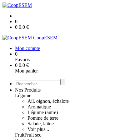
0
0
0.0
€
CoopESEM
Mon compte
0
Favoris
0
0.0
€
Mon panier
Nos Produits
Légume
Ail, oignon, échalote
Aromatique
Légume (autre)
Pomme de terre
Salade, laitue
Voir plus...
Fruit
Fruit sec