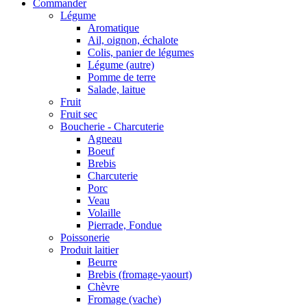
Commander
Légume
Aromatique
Ail, oignon, échalote
Colis, panier de légumes
Légume (autre)
Pomme de terre
Salade, laitue
Fruit
Fruit sec
Boucherie - Charcuterie
Agneau
Boeuf
Brebis
Charcuterie
Porc
Veau
Volaille
Pierrade, Fondue
Poissonerie
Produit laitier
Beurre
Brebis (fromage-yaourt)
Chèvre
Fromage (vache)