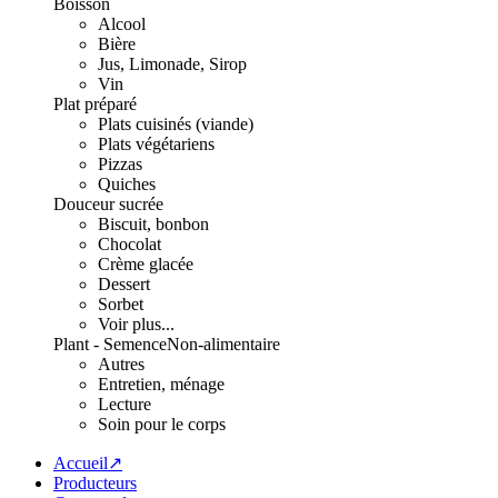
Boisson
Alcool
Bière
Jus, Limonade, Sirop
Vin
Plat préparé
Plats cuisinés (viande)
Plats végétariens
Pizzas
Quiches
Douceur sucrée
Biscuit, bonbon
Chocolat
Crème glacée
Dessert
Sorbet
Voir plus...
Plant - Semence
Non-alimentaire
Autres
Entretien, ménage
Lecture
Soin pour le corps
Accueil↗
Producteurs