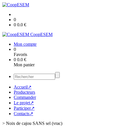
0
0
0.0
€
CoopESEM
Mon compte
0
Favoris
0
0.0
€
Mon panier
Accueil↗
Producteurs
Commander
Le projet↗
Participer↗
Contacts↗
>
Noix de cajou SANS sel (vrac)