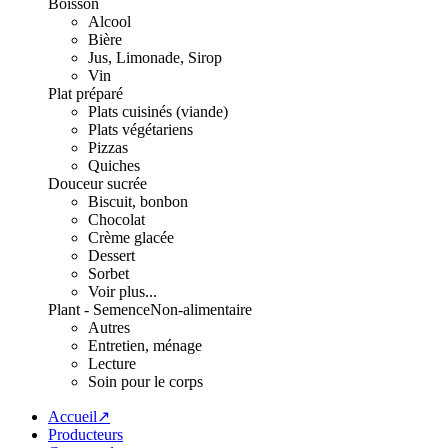
Boisson
Alcool
Bière
Jus, Limonade, Sirop
Vin
Plat préparé
Plats cuisinés (viande)
Plats végétariens
Pizzas
Quiches
Douceur sucrée
Biscuit, bonbon
Chocolat
Crème glacée
Dessert
Sorbet
Voir plus...
Plant - Semence
Non-alimentaire
Autres
Entretien, ménage
Lecture
Soin pour le corps
Accueil↗
Producteurs