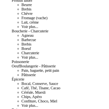
Produit laitier
Beurre
Brebis
Chèvre
Fromage (vache)
Lait, crème
Voir plus...
Boucherie - Charcuterie
Agneau
Barbecue
Brebis
Boeuf
Charcuterie
Voir plus...
Poissonerie
Oeuf
Boulangerie - Pâtisserie
Pain, baguette, petit pain
Pâtisserie
Épicerie
Bocal, Conserve, Sauce
Café, Thé, Tisane, Cacao
Céréale, Muesli
Chips, Apéro
Confiture, Choco, Miel
Voir plus...