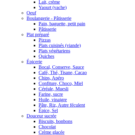
Lait, crème
Yaourt (vache)
Oeuf
Boulangerie - Pâtisserie
Pain, baguette, petit pain
Pâtisserie
Plat préparé
Pizzas
Plats cuisinés (viande)
Plats végétariens
Quiches
Épicerie
Bocal, Conserve, Sauce
Café, Thé, Tisane, Cacao
Chips, Apéro
Confiture, Choco, Miel
Céréale, Muesli
Farine, sucre
Huile, vinaigre
Pâte, Riz, Autre féculent
Épice, Sel
Douceur sucrée
Biscuits, bonbons
Chocolat
Crème glacée