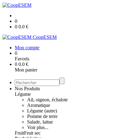
0
0
0.0
€
CoopESEM
Mon compte
0
Favoris
0
0.0
€
Mon panier
Nos Produits
Légume
Ail, oignon, échalote
Aromatique
Légume (autre)
Pomme de terre
Salade, laitue
Voir plus...
Fruit
Fruit sec