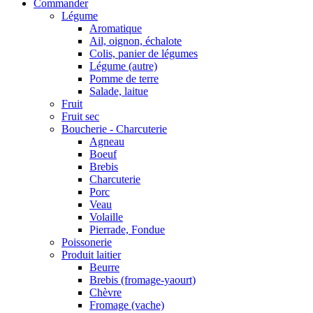
Commander
Légume
Aromatique
Ail, oignon, échalote
Colis, panier de légumes
Légume (autre)
Pomme de terre
Salade, laitue
Fruit
Fruit sec
Boucherie - Charcuterie
Agneau
Boeuf
Brebis
Charcuterie
Porc
Veau
Volaille
Pierrade, Fondue
Poissonerie
Produit laitier
Beurre
Brebis (fromage-yaourt)
Chèvre
Fromage (vache)