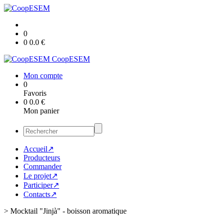
0
0
0.0
€
CoopESEM
Mon compte
0
Favoris
0
0.0
€
Mon panier
Accueil↗
Producteurs
Commander
Le projet↗
Participer↗
Contacts↗
>
Mocktail "Jinjà" - boisson aromatique