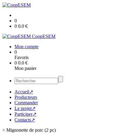
0
0
0.0
€
CoopESEM
Mon compte
0
Favoris
0
0.0
€
Mon panier
Accueil↗
Producteurs
Commander
Le projet↗
Participer↗
Contacts↗
>
Mignonette de porc (2 pc)