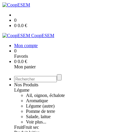
0
0
0.0
€
CoopESEM
Mon compte
0
Favoris
0
0.0
€
Mon panier
Nos Produits
Légume
Ail, oignon, échalote
Aromatique
Légume (autre)
Pomme de terre
Salade, laitue
Voir plus...
Fruit
Fruit sec