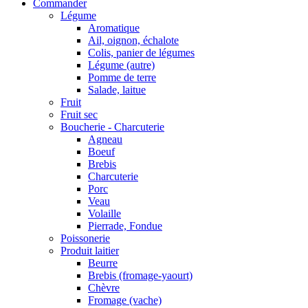
Commander
Légume
Aromatique
Ail, oignon, échalote
Colis, panier de légumes
Légume (autre)
Pomme de terre
Salade, laitue
Fruit
Fruit sec
Boucherie - Charcuterie
Agneau
Boeuf
Brebis
Charcuterie
Porc
Veau
Volaille
Pierrade, Fondue
Poissonerie
Produit laitier
Beurre
Brebis (fromage-yaourt)
Chèvre
Fromage (vache)