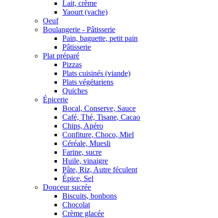
Lait, crème
Yaourt (vache)
Oeuf
Boulangerie - Pâtisserie
Pain, baguette, petit pain
Pâtisserie
Plat préparé
Pizzas
Plats cuisinés (viande)
Plats végétariens
Quiches
Épicerie
Bocal, Conserve, Sauce
Café, Thé, Tisane, Cacao
Chips, Apéro
Confiture, Choco, Miel
Céréale, Muesli
Farine, sucre
Huile, vinaigre
Pâte, Riz, Autre féculent
Épice, Sel
Douceur sucrée
Biscuits, bonbons
Chocolat
Crème glacée