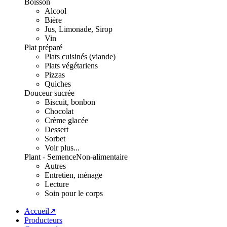
Boisson
Alcool
Bière
Jus, Limonade, Sirop
Vin
Plat préparé
Plats cuisinés (viande)
Plats végétariens
Pizzas
Quiches
Douceur sucrée
Biscuit, bonbon
Chocolat
Crème glacée
Dessert
Sorbet
Voir plus...
Plant - Semence
Non-alimentaire
Autres
Entretien, ménage
Lecture
Soin pour le corps
Accueil↗
Producteurs