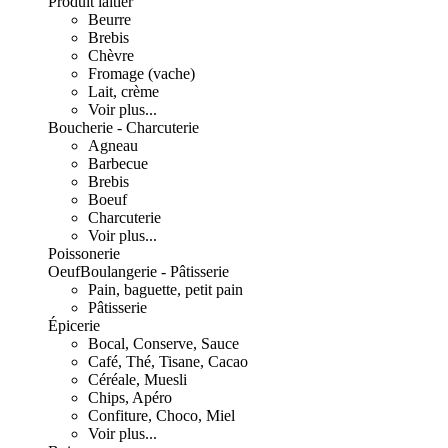
Produit laitier
Beurre
Brebis
Chèvre
Fromage (vache)
Lait, crème
Voir plus...
Boucherie - Charcuterie
Agneau
Barbecue
Brebis
Boeuf
Charcuterie
Voir plus...
Poissonerie
Oeuf
Boulangerie - Pâtisserie
Pain, baguette, petit pain
Pâtisserie
Épicerie
Bocal, Conserve, Sauce
Café, Thé, Tisane, Cacao
Céréale, Muesli
Chips, Apéro
Confiture, Choco, Miel
Voir plus...