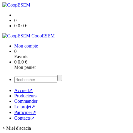
0
0
0.0
€
CoopESEM
Mon compte
0
Favoris
0
0.0
€
Mon panier
Accueil↗
Producteurs
Commander
Le projet↗
Participer↗
Contacts↗
>
Miel d'acacia