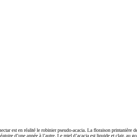
nectar est en réalité le robinier pseudo-acacia. La floraison printanière d
léatoire d’une année à l’autre. Le miel d’acacia est liquide et clair, au go