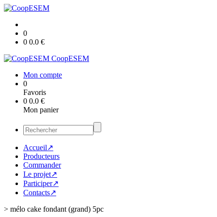
0
0
0.0
€
CoopESEM
Mon compte
0
Favoris
0
0.0
€
Mon panier
Accueil↗
Producteurs
Commander
Le projet↗
Participer↗
Contacts↗
>
mélo cake fondant (grand) 5pc