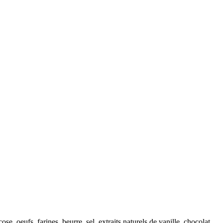
, oeufs, farines, beurre, sel, extraits naturels de vanille, chocolat