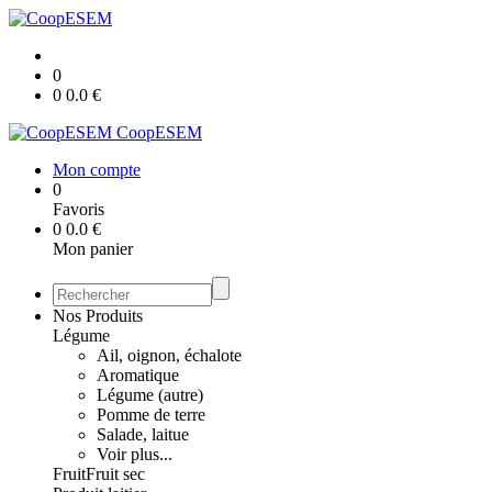
0
0
0.0
€
CoopESEM
Mon compte
0
Favoris
0
0.0
€
Mon panier
Nos Produits
Légume
Ail, oignon, échalote
Aromatique
Légume (autre)
Pomme de terre
Salade, laitue
Voir plus...
Fruit
Fruit sec