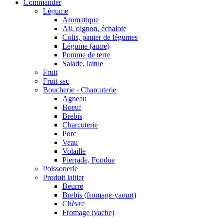
Commander
Légume
Aromatique
Ail, oignon, échalote
Colis, panier de légumes
Légume (autre)
Pomme de terre
Salade, laitue
Fruit
Fruit sec
Boucherie - Charcuterie
Agneau
Boeuf
Brebis
Charcuterie
Porc
Veau
Volaille
Pierrade, Fondue
Poissonerie
Produit laitier
Beurre
Brebis (fromage-yaourt)
Chèvre
Fromage (vache)