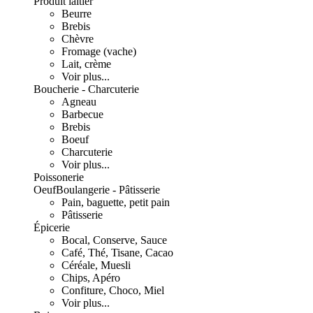
Produit laitier
Beurre
Brebis
Chèvre
Fromage (vache)
Lait, crème
Voir plus...
Boucherie - Charcuterie
Agneau
Barbecue
Brebis
Boeuf
Charcuterie
Voir plus...
Poissonerie
Oeuf
Boulangerie - Pâtisserie
Pain, baguette, petit pain
Pâtisserie
Épicerie
Bocal, Conserve, Sauce
Café, Thé, Tisane, Cacao
Céréale, Muesli
Chips, Apéro
Confiture, Choco, Miel
Voir plus...