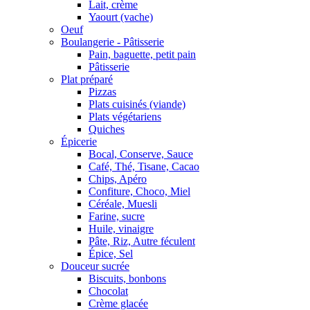
Lait, crème
Yaourt (vache)
Oeuf
Boulangerie - Pâtisserie
Pain, baguette, petit pain
Pâtisserie
Plat préparé
Pizzas
Plats cuisinés (viande)
Plats végétariens
Quiches
Épicerie
Bocal, Conserve, Sauce
Café, Thé, Tisane, Cacao
Chips, Apéro
Confiture, Choco, Miel
Céréale, Muesli
Farine, sucre
Huile, vinaigre
Pâte, Riz, Autre féculent
Épice, Sel
Douceur sucrée
Biscuits, bonbons
Chocolat
Crème glacée