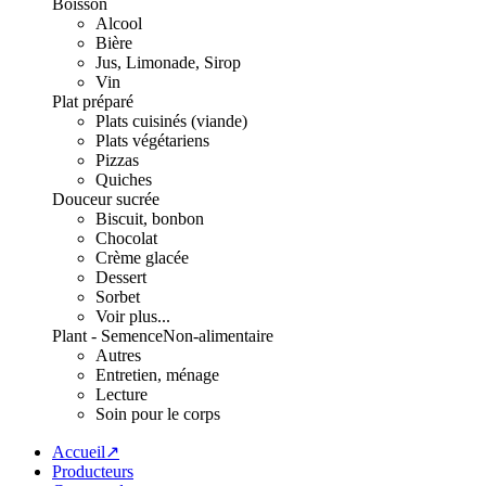
Boisson
Alcool
Bière
Jus, Limonade, Sirop
Vin
Plat préparé
Plats cuisinés (viande)
Plats végétariens
Pizzas
Quiches
Douceur sucrée
Biscuit, bonbon
Chocolat
Crème glacée
Dessert
Sorbet
Voir plus...
Plant - Semence
Non-alimentaire
Autres
Entretien, ménage
Lecture
Soin pour le corps
Accueil↗
Producteurs