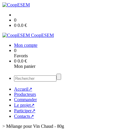
0
0
0.0
€
CoopESEM
Mon compte
0
Favoris
0
0.0
€
Mon panier
Accueil↗
Producteurs
Commander
Le projet↗
Participer↗
Contacts↗
>
Mélange pour Vin Chaud - 80g