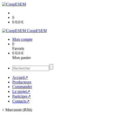
0
0
0.0
€
CoopESEM
Mon compte
0
Favoris
0
0.0
€
Mon panier
Accueil↗
Producteurs
Commander
Le projet↗
Participer↗
Contacts↗
>
Marcassin (Rôti)