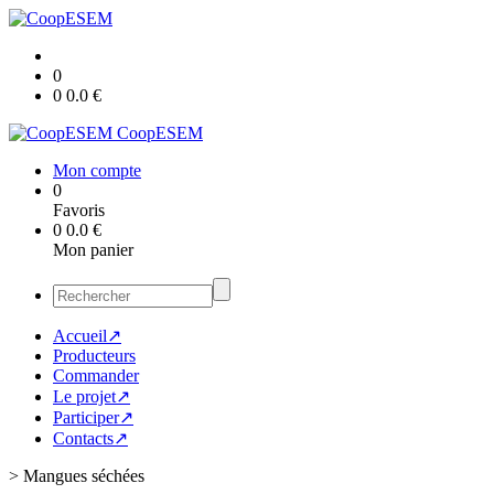
0
0
0.0
€
CoopESEM
Mon compte
0
Favoris
0
0.0
€
Mon panier
Accueil↗
Producteurs
Commander
Le projet↗
Participer↗
Contacts↗
>
Mangues séchées