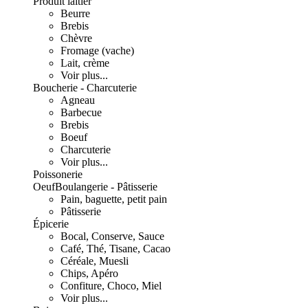
Produit laitier
Beurre
Brebis
Chèvre
Fromage (vache)
Lait, crème
Voir plus...
Boucherie - Charcuterie
Agneau
Barbecue
Brebis
Boeuf
Charcuterie
Voir plus...
Poissonerie
Oeuf
Boulangerie - Pâtisserie
Pain, baguette, petit pain
Pâtisserie
Épicerie
Bocal, Conserve, Sauce
Café, Thé, Tisane, Cacao
Céréale, Muesli
Chips, Apéro
Confiture, Choco, Miel
Voir plus...