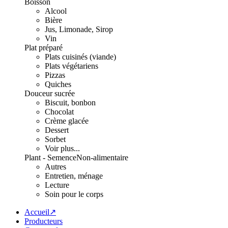
Boisson
Alcool
Bière
Jus, Limonade, Sirop
Vin
Plat préparé
Plats cuisinés (viande)
Plats végétariens
Pizzas
Quiches
Douceur sucrée
Biscuit, bonbon
Chocolat
Crème glacée
Dessert
Sorbet
Voir plus...
Plant - Semence
Non-alimentaire
Autres
Entretien, ménage
Lecture
Soin pour le corps
Accueil↗
Producteurs