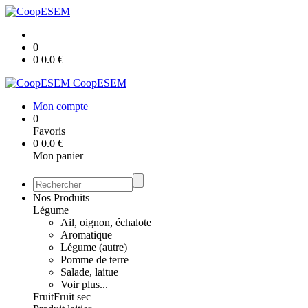
0
0
0.0
€
CoopESEM
Mon compte
0
Favoris
0
0.0
€
Mon panier
Nos Produits
Légume
Ail, oignon, échalote
Aromatique
Légume (autre)
Pomme de terre
Salade, laitue
Voir plus...
Fruit
Fruit sec