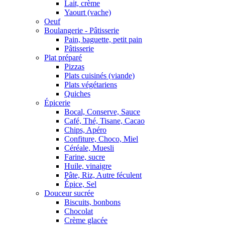
Lait, crème
Yaourt (vache)
Oeuf
Boulangerie - Pâtisserie
Pain, baguette, petit pain
Pâtisserie
Plat préparé
Pizzas
Plats cuisinés (viande)
Plats végétariens
Quiches
Épicerie
Bocal, Conserve, Sauce
Café, Thé, Tisane, Cacao
Chips, Apéro
Confiture, Choco, Miel
Céréale, Muesli
Farine, sucre
Huile, vinaigre
Pâte, Riz, Autre féculent
Épice, Sel
Douceur sucrée
Biscuits, bonbons
Chocolat
Crème glacée