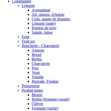
Commander
Légume
Aromatique
Ail, oignon, échalote
Colis, panier de légumes
Légume (autre)
Pomme de terre
Salade, laitue
Fruit
Fruit sec
Boucherie - Charcuterie
Agneau
Boeuf
Brebis
Charcuterie
Porc
Veau
Volaille
Pierrade, Fondue
Poissonerie
Produit laitier
Beurre
Brebis (fromage-yaourt)
Chèvre
Fromage (vache)