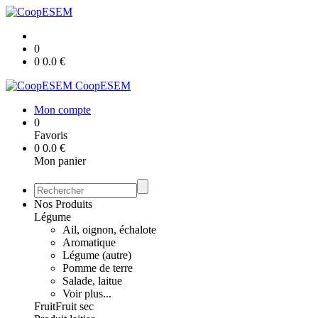
0
0
0.0
€
CoopESEM
Mon compte
0
Favoris
0
0.0
€
Mon panier
Nos Produits
Légume
Ail, oignon, échalote
Aromatique
Légume (autre)
Pomme de terre
Salade, laitue
Voir plus...
Fruit
Fruit sec