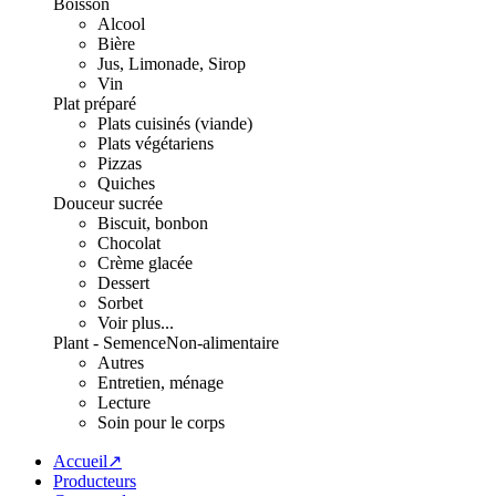
Boisson
Alcool
Bière
Jus, Limonade, Sirop
Vin
Plat préparé
Plats cuisinés (viande)
Plats végétariens
Pizzas
Quiches
Douceur sucrée
Biscuit, bonbon
Chocolat
Crème glacée
Dessert
Sorbet
Voir plus...
Plant - Semence
Non-alimentaire
Autres
Entretien, ménage
Lecture
Soin pour le corps
Accueil↗
Producteurs