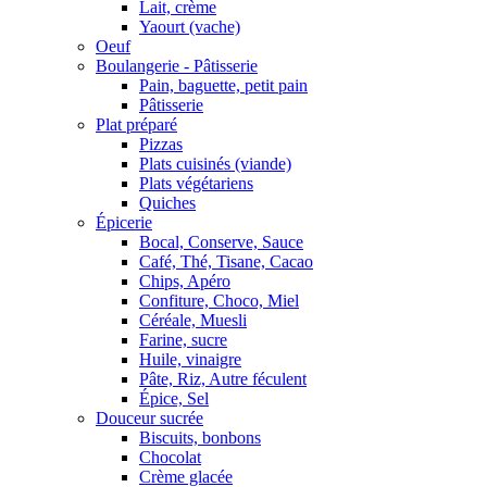
Lait, crème
Yaourt (vache)
Oeuf
Boulangerie - Pâtisserie
Pain, baguette, petit pain
Pâtisserie
Plat préparé
Pizzas
Plats cuisinés (viande)
Plats végétariens
Quiches
Épicerie
Bocal, Conserve, Sauce
Café, Thé, Tisane, Cacao
Chips, Apéro
Confiture, Choco, Miel
Céréale, Muesli
Farine, sucre
Huile, vinaigre
Pâte, Riz, Autre féculent
Épice, Sel
Douceur sucrée
Biscuits, bonbons
Chocolat
Crème glacée