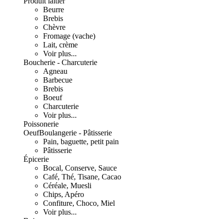
Produit laitier
Beurre
Brebis
Chèvre
Fromage (vache)
Lait, crème
Voir plus...
Boucherie - Charcuterie
Agneau
Barbecue
Brebis
Boeuf
Charcuterie
Voir plus...
Poissonerie
Oeuf
Boulangerie - Pâtisserie
Pain, baguette, petit pain
Pâtisserie
Épicerie
Bocal, Conserve, Sauce
Café, Thé, Tisane, Cacao
Céréale, Muesli
Chips, Apéro
Confiture, Choco, Miel
Voir plus...