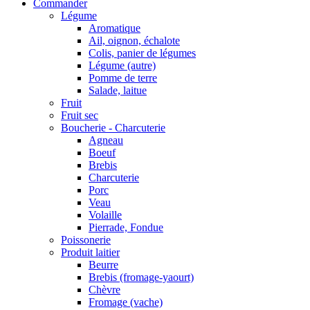
Commander
Légume
Aromatique
Ail, oignon, échalote
Colis, panier de légumes
Légume (autre)
Pomme de terre
Salade, laitue
Fruit
Fruit sec
Boucherie - Charcuterie
Agneau
Boeuf
Brebis
Charcuterie
Porc
Veau
Volaille
Pierrade, Fondue
Poissonerie
Produit laitier
Beurre
Brebis (fromage-yaourt)
Chèvre
Fromage (vache)