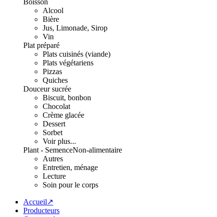
Boisson
Alcool
Bière
Jus, Limonade, Sirop
Vin
Plat préparé
Plats cuisinés (viande)
Plats végétariens
Pizzas
Quiches
Douceur sucrée
Biscuit, bonbon
Chocolat
Crème glacée
Dessert
Sorbet
Voir plus...
Plant - Semence
Non-alimentaire
Autres
Entretien, ménage
Lecture
Soin pour le corps
Accueil↗
Producteurs