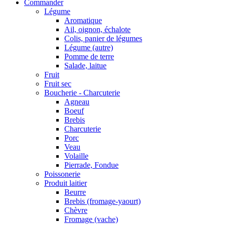
Commander
Légume
Aromatique
Ail, oignon, échalote
Colis, panier de légumes
Légume (autre)
Pomme de terre
Salade, laitue
Fruit
Fruit sec
Boucherie - Charcuterie
Agneau
Boeuf
Brebis
Charcuterie
Porc
Veau
Volaille
Pierrade, Fondue
Poissonerie
Produit laitier
Beurre
Brebis (fromage-yaourt)
Chèvre
Fromage (vache)