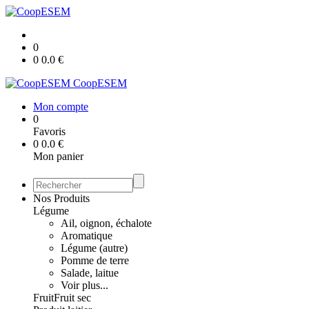
0
0
0.0
€
CoopESEM
Mon compte
0
Favoris
0
0.0
€
Mon panier
Nos Produits
Légume
Ail, oignon, échalote
Aromatique
Légume (autre)
Pomme de terre
Salade, laitue
Voir plus...
Fruit
Fruit sec