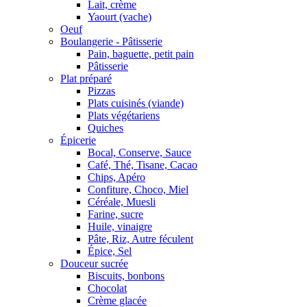
Lait, crème
Yaourt (vache)
Oeuf
Boulangerie - Pâtisserie
Pain, baguette, petit pain
Pâtisserie
Plat préparé
Pizzas
Plats cuisinés (viande)
Plats végétariens
Quiches
Épicerie
Bocal, Conserve, Sauce
Café, Thé, Tisane, Cacao
Chips, Apéro
Confiture, Choco, Miel
Céréale, Muesli
Farine, sucre
Huile, vinaigre
Pâte, Riz, Autre féculent
Épice, Sel
Douceur sucrée
Biscuits, bonbons
Chocolat
Crème glacée