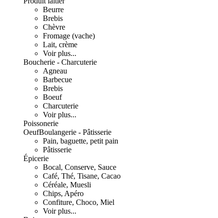
Produit laitier
Beurre
Brebis
Chèvre
Fromage (vache)
Lait, crème
Voir plus...
Boucherie - Charcuterie
Agneau
Barbecue
Brebis
Boeuf
Charcuterie
Voir plus...
Poissonerie
Oeuf
Boulangerie - Pâtisserie
Pain, baguette, petit pain
Pâtisserie
Épicerie
Bocal, Conserve, Sauce
Café, Thé, Tisane, Cacao
Céréale, Muesli
Chips, Apéro
Confiture, Choco, Miel
Voir plus...