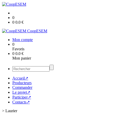
0
0
0.0
€
CoopESEM
Mon compte
0
Favoris
0
0.0
€
Mon panier
Accueil↗
Producteurs
Commander
Le projet↗
Participer↗
Contacts↗
>
Laurier