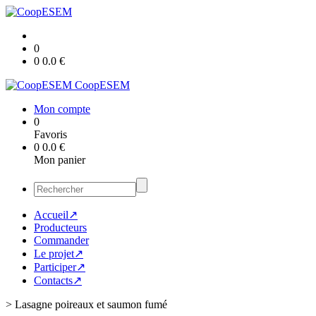
0
0
0.0
€
CoopESEM
Mon compte
0
Favoris
0
0.0
€
Mon panier
Accueil↗
Producteurs
Commander
Le projet↗
Participer↗
Contacts↗
>
Lasagne poireaux et saumon fumé