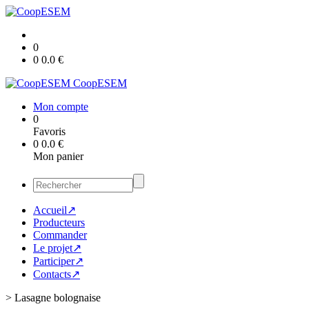
0
0
0.0
€
CoopESEM
Mon compte
0
Favoris
0
0.0
€
Mon panier
Accueil↗
Producteurs
Commander
Le projet↗
Participer↗
Contacts↗
>
Lasagne bolognaise