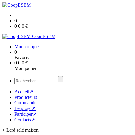
0
0
0.0
€
CoopESEM
Mon compte
0
Favoris
0
0.0
€
Mon panier
Accueil↗
Producteurs
Commander
Le projet↗
Participer↗
Contacts↗
>
Lard salé maison