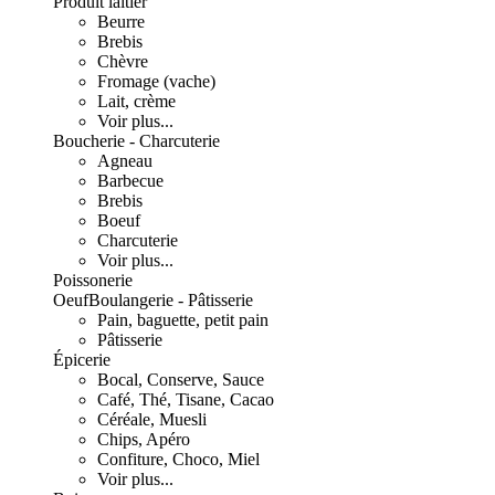
Produit laitier
Beurre
Brebis
Chèvre
Fromage (vache)
Lait, crème
Voir plus...
Boucherie - Charcuterie
Agneau
Barbecue
Brebis
Boeuf
Charcuterie
Voir plus...
Poissonerie
Oeuf
Boulangerie - Pâtisserie
Pain, baguette, petit pain
Pâtisserie
Épicerie
Bocal, Conserve, Sauce
Café, Thé, Tisane, Cacao
Céréale, Muesli
Chips, Apéro
Confiture, Choco, Miel
Voir plus...