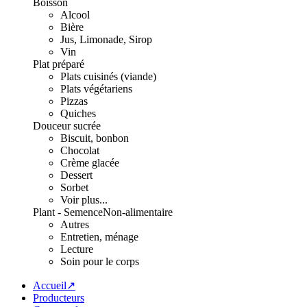
Boisson
Alcool
Bière
Jus, Limonade, Sirop
Vin
Plat préparé
Plats cuisinés (viande)
Plats végétariens
Pizzas
Quiches
Douceur sucrée
Biscuit, bonbon
Chocolat
Crème glacée
Dessert
Sorbet
Voir plus...
Plant - Semence
Non-alimentaire
Autres
Entretien, ménage
Lecture
Soin pour le corps
Accueil↗
Producteurs