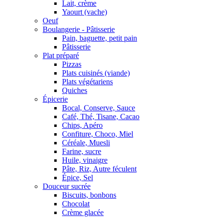
Lait, crème
Yaourt (vache)
Oeuf
Boulangerie - Pâtisserie
Pain, baguette, petit pain
Pâtisserie
Plat préparé
Pizzas
Plats cuisinés (viande)
Plats végétariens
Quiches
Épicerie
Bocal, Conserve, Sauce
Café, Thé, Tisane, Cacao
Chips, Apéro
Confiture, Choco, Miel
Céréale, Muesli
Farine, sucre
Huile, vinaigre
Pâte, Riz, Autre féculent
Épice, Sel
Douceur sucrée
Biscuits, bonbons
Chocolat
Crème glacée