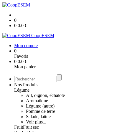
0
0
0.0
€
CoopESEM
Mon compte
0
Favoris
0
0.0
€
Mon panier
Nos Produits
Légume
Ail, oignon, échalote
Aromatique
Légume (autre)
Pomme de terre
Salade, laitue
Voir plus...
Fruit
Fruit sec