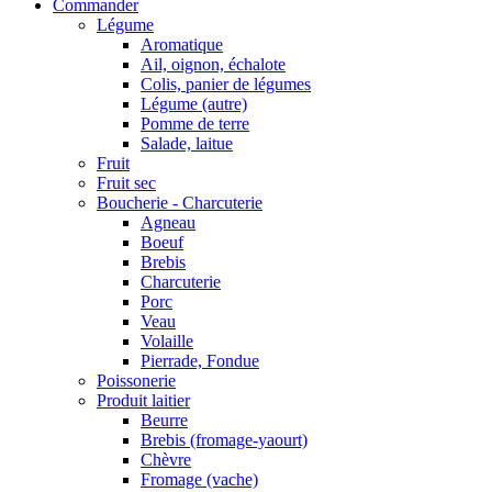
Commander
Légume
Aromatique
Ail, oignon, échalote
Colis, panier de légumes
Légume (autre)
Pomme de terre
Salade, laitue
Fruit
Fruit sec
Boucherie - Charcuterie
Agneau
Boeuf
Brebis
Charcuterie
Porc
Veau
Volaille
Pierrade, Fondue
Poissonerie
Produit laitier
Beurre
Brebis (fromage-yaourt)
Chèvre
Fromage (vache)