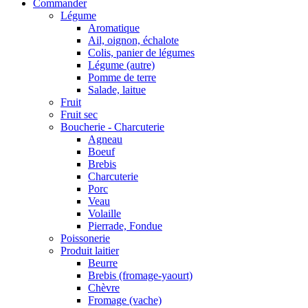
Commander
Légume
Aromatique
Ail, oignon, échalote
Colis, panier de légumes
Légume (autre)
Pomme de terre
Salade, laitue
Fruit
Fruit sec
Boucherie - Charcuterie
Agneau
Boeuf
Brebis
Charcuterie
Porc
Veau
Volaille
Pierrade, Fondue
Poissonerie
Produit laitier
Beurre
Brebis (fromage-yaourt)
Chèvre
Fromage (vache)