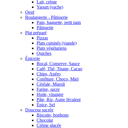
Lait, crème
Yaourt (vache)
Oeuf
Boulangerie - Pâtisserie
Pain, baguette, petit pain
Pâtisserie
Plat préparé
Pizzas
Plats cuisinés (viande)
Plats végétariens
Quiches
Épicerie
Bocal, Conserve, Sauce
Café, Thé, Tisane, Cacao
Chips, Apéro
Confiture, Choco, Miel
Céréale, Muesli
Farine, sucre
Huile, vinaigre
Pâte, Riz, Autre féculent
Épice, Sel
Douceur sucrée
Biscuits, bonbons
Chocolat
Crème glacée