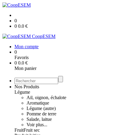
0
0
0.0
€
CoopESEM
Mon compte
0
Favoris
0
0.0
€
Mon panier
Nos Produits
Légume
Ail, oignon, échalote
Aromatique
Légume (autre)
Pomme de terre
Salade, laitue
Voir plus...
Fruit
Fruit sec