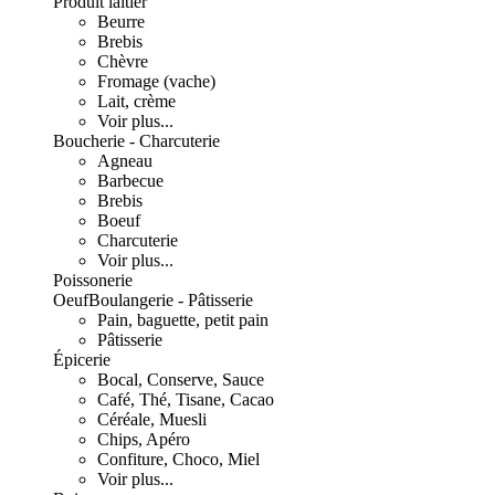
Produit laitier
Beurre
Brebis
Chèvre
Fromage (vache)
Lait, crème
Voir plus...
Boucherie - Charcuterie
Agneau
Barbecue
Brebis
Boeuf
Charcuterie
Voir plus...
Poissonerie
Oeuf
Boulangerie - Pâtisserie
Pain, baguette, petit pain
Pâtisserie
Épicerie
Bocal, Conserve, Sauce
Café, Thé, Tisane, Cacao
Céréale, Muesli
Chips, Apéro
Confiture, Choco, Miel
Voir plus...