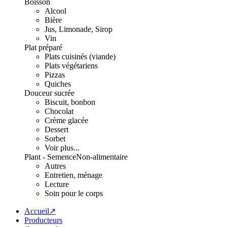
Boisson
Alcool
Bière
Jus, Limonade, Sirop
Vin
Plat préparé
Plats cuisinés (viande)
Plats végétariens
Pizzas
Quiches
Douceur sucrée
Biscuit, bonbon
Chocolat
Crème glacée
Dessert
Sorbet
Voir plus...
Plant - Semence
Non-alimentaire
Autres
Entretien, ménage
Lecture
Soin pour le corps
Accueil↗
Producteurs