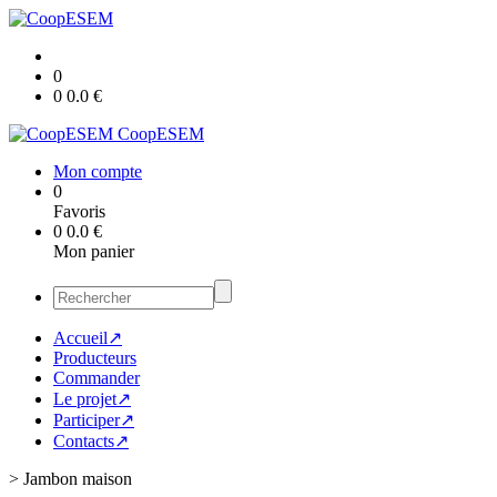
0
0
0.0
€
CoopESEM
Mon compte
0
Favoris
0
0.0
€
Mon panier
Accueil↗
Producteurs
Commander
Le projet↗
Participer↗
Contacts↗
>
Jambon maison