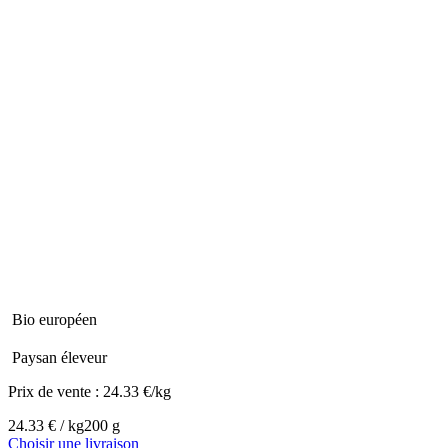
Bio européen
Paysan éleveur
Prix de vente :
24.33 €/kg
24.33 € / kg
200 g
Choisir une livraison