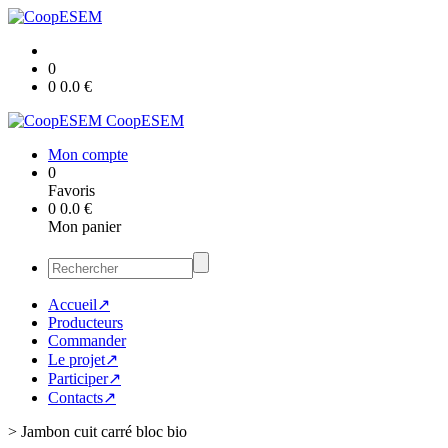
0
0
0.0
€
CoopESEM
Mon compte
0
Favoris
0
0.0
€
Mon panier
Accueil↗
Producteurs
Commander
Le projet↗
Participer↗
Contacts↗
>
Jambon cuit carré bloc bio