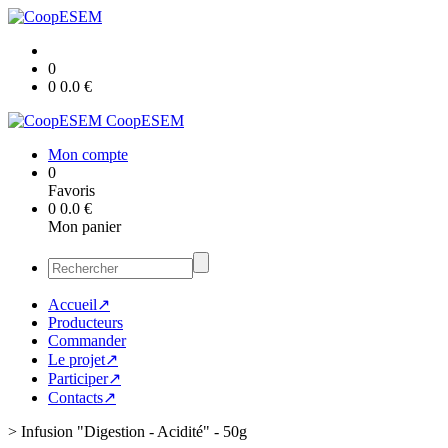
0
0
0.0
€
CoopESEM
Mon compte
0
Favoris
0
0.0
€
Mon panier
Accueil↗
Producteurs
Commander
Le projet↗
Participer↗
Contacts↗
>
Infusion "Digestion - Acidité" - 50g