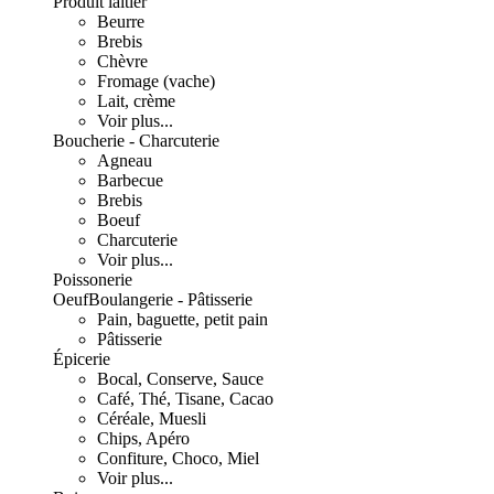
Produit laitier
Beurre
Brebis
Chèvre
Fromage (vache)
Lait, crème
Voir plus...
Boucherie - Charcuterie
Agneau
Barbecue
Brebis
Boeuf
Charcuterie
Voir plus...
Poissonerie
Oeuf
Boulangerie - Pâtisserie
Pain, baguette, petit pain
Pâtisserie
Épicerie
Bocal, Conserve, Sauce
Café, Thé, Tisane, Cacao
Céréale, Muesli
Chips, Apéro
Confiture, Choco, Miel
Voir plus...