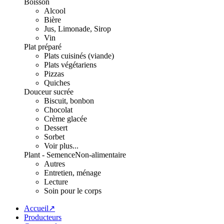
Boisson
Alcool
Bière
Jus, Limonade, Sirop
Vin
Plat préparé
Plats cuisinés (viande)
Plats végétariens
Pizzas
Quiches
Douceur sucrée
Biscuit, bonbon
Chocolat
Crème glacée
Dessert
Sorbet
Voir plus...
Plant - Semence
Non-alimentaire
Autres
Entretien, ménage
Lecture
Soin pour le corps
Accueil↗
Producteurs