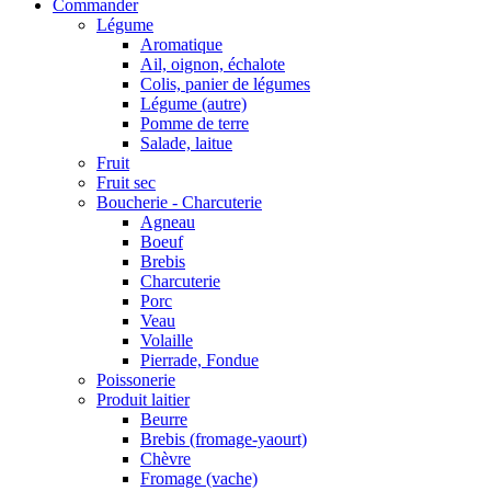
Commander
Légume
Aromatique
Ail, oignon, échalote
Colis, panier de légumes
Légume (autre)
Pomme de terre
Salade, laitue
Fruit
Fruit sec
Boucherie - Charcuterie
Agneau
Boeuf
Brebis
Charcuterie
Porc
Veau
Volaille
Pierrade, Fondue
Poissonerie
Produit laitier
Beurre
Brebis (fromage-yaourt)
Chèvre
Fromage (vache)