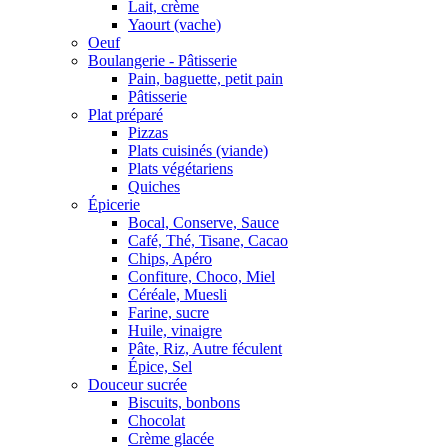
Lait, crème
Yaourt (vache)
Oeuf
Boulangerie - Pâtisserie
Pain, baguette, petit pain
Pâtisserie
Plat préparé
Pizzas
Plats cuisinés (viande)
Plats végétariens
Quiches
Épicerie
Bocal, Conserve, Sauce
Café, Thé, Tisane, Cacao
Chips, Apéro
Confiture, Choco, Miel
Céréale, Muesli
Farine, sucre
Huile, vinaigre
Pâte, Riz, Autre féculent
Épice, Sel
Douceur sucrée
Biscuits, bonbons
Chocolat
Crème glacée