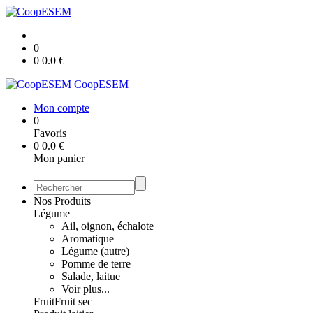
0
0
0.0
€
CoopESEM
Mon compte
0
Favoris
0
0.0
€
Mon panier
Nos Produits
Légume
Ail, oignon, échalote
Aromatique
Légume (autre)
Pomme de terre
Salade, laitue
Voir plus...
Fruit
Fruit sec