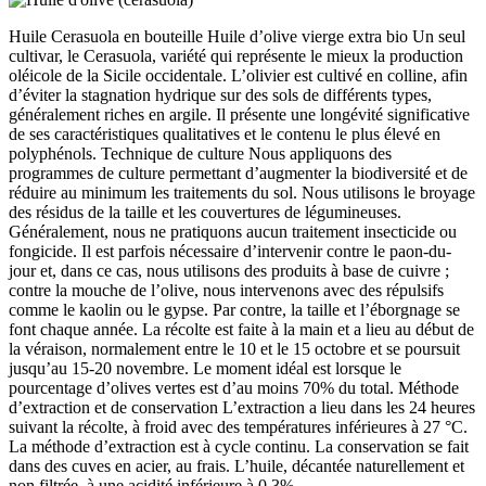
Huile Cerasuola en bouteille Huile d’olive vierge extra bio Un seul
cultivar, le Cerasuola, variété qui représente le mieux la production
oléicole de la Sicile occidentale. L’olivier est cultivé en colline, afin
d’éviter la stagnation hydrique sur des sols de différents types,
généralement riches en argile. Il présente une longévité significative
de ses caractéristiques qualitatives et le contenu le plus élevé en
polyphénols. Technique de culture Nous appliquons des
programmes de culture permettant d’augmenter la biodiversité et de
réduire au minimum les traitements du sol. Nous utilisons le broyage
des résidus de la taille et les couvertures de légumineuses.
Généralement, nous ne pratiquons aucun traitement insecticide ou
fongicide. Il est parfois nécessaire d’intervenir contre le paon-du-
jour et, dans ce cas, nous utilisons des produits à base de cuivre ;
contre la mouche de l’olive, nous intervenons avec des répulsifs
comme le kaolin ou le gypse. Par contre, la taille et l’éborgnage se
font chaque année. La récolte est faite à la main et a lieu au début de
la véraison, normalement entre le 10 et le 15 octobre et se poursuit
jusqu’au 15-20 novembre. Le moment idéal est lorsque le
pourcentage d’olives vertes est d’au moins 70% du total. Méthode
d’extraction et de conservation L’extraction a lieu dans les 24 heures
suivant la récolte, à froid avec des températures inférieures à 27 °C.
La méthode d’extraction est à cycle continu. La conservation se fait
dans des cuves en acier, au frais. L’huile, décantée naturellement et
non filtrée, à une acidité inférieure à 0.3%.