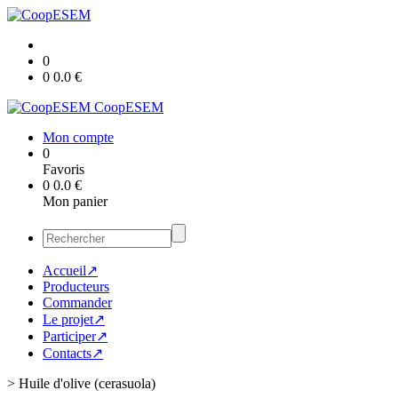
0
0
0.0
€
CoopESEM
Mon compte
0
Favoris
0
0.0
€
Mon panier
Accueil↗
Producteurs
Commander
Le projet↗
Participer↗
Contacts↗
>
Huile d'olive (cerasuola)