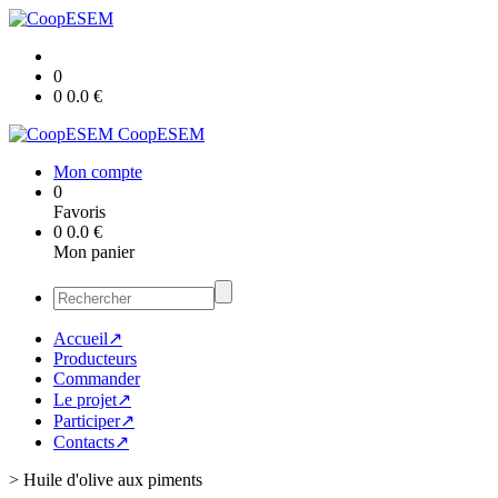
0
0
0.0
€
CoopESEM
Mon compte
0
Favoris
0
0.0
€
Mon panier
Accueil↗
Producteurs
Commander
Le projet↗
Participer↗
Contacts↗
>
Huile d'olive aux piments