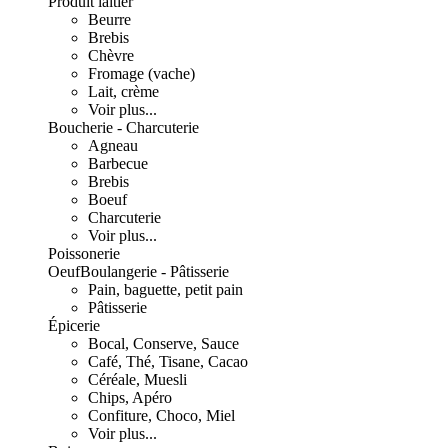
Produit laitier
Beurre
Brebis
Chèvre
Fromage (vache)
Lait, crème
Voir plus...
Boucherie - Charcuterie
Agneau
Barbecue
Brebis
Boeuf
Charcuterie
Voir plus...
Poissonerie
Oeuf
Boulangerie - Pâtisserie
Pain, baguette, petit pain
Pâtisserie
Épicerie
Bocal, Conserve, Sauce
Café, Thé, Tisane, Cacao
Céréale, Muesli
Chips, Apéro
Confiture, Choco, Miel
Voir plus...