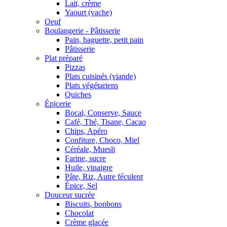
Lait, crème
Yaourt (vache)
Oeuf
Boulangerie - Pâtisserie
Pain, baguette, petit pain
Pâtisserie
Plat préparé
Pizzas
Plats cuisinés (viande)
Plats végétariens
Quiches
Épicerie
Bocal, Conserve, Sauce
Café, Thé, Tisane, Cacao
Chips, Apéro
Confiture, Choco, Miel
Céréale, Muesli
Farine, sucre
Huile, vinaigre
Pâte, Riz, Autre féculent
Épice, Sel
Douceur sucrée
Biscuits, bonbons
Chocolat
Crème glacée