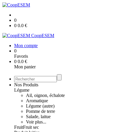
0
0
0.0
€
CoopESEM
Mon compte
0
Favoris
0
0.0
€
Mon panier
Nos Produits
Légume
Ail, oignon, échalote
Aromatique
Légume (autre)
Pomme de terre
Salade, laitue
Voir plus...
Fruit
Fruit sec