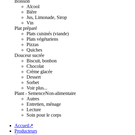
Boisson
Alcool
Bière
Jus, Limonade, Sirop
Vin
Plat préparé
Plats cuisinés (viande)
Plats végétariens
Pizzas
Quiches
Douceur sucrée
Biscuit, bonbon
Chocolat
Crème glacée
Dessert
Sorbet
Voir plus...
Plant - Semence
Non-alimentaire
Autres
Entretien, ménage
Lecture
Soin pour le corps
Accueil↗
Producteurs