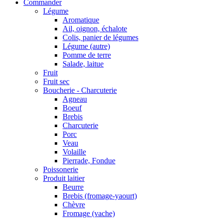
Commander
Légume
Aromatique
Ail, oignon, échalote
Colis, panier de légumes
Légume (autre)
Pomme de terre
Salade, laitue
Fruit
Fruit sec
Boucherie - Charcuterie
Agneau
Boeuf
Brebis
Charcuterie
Porc
Veau
Volaille
Pierrade, Fondue
Poissonerie
Produit laitier
Beurre
Brebis (fromage-yaourt)
Chèvre
Fromage (vache)