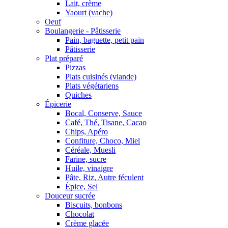
Lait, crème
Yaourt (vache)
Oeuf
Boulangerie - Pâtisserie
Pain, baguette, petit pain
Pâtisserie
Plat préparé
Pizzas
Plats cuisinés (viande)
Plats végétariens
Quiches
Épicerie
Bocal, Conserve, Sauce
Café, Thé, Tisane, Cacao
Chips, Apéro
Confiture, Choco, Miel
Céréale, Muesli
Farine, sucre
Huile, vinaigre
Pâte, Riz, Autre féculent
Épice, Sel
Douceur sucrée
Biscuits, bonbons
Chocolat
Crème glacée