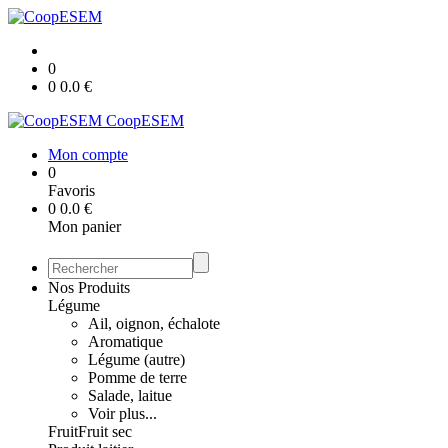
0
0
0.0
€
CoopESEM
Mon compte
0
Favoris
0
0.0
€
Mon panier
Nos Produits
Légume
Ail, oignon, échalote
Aromatique
Légume (autre)
Pomme de terre
Salade, laitue
Voir plus...
Fruit
Fruit sec