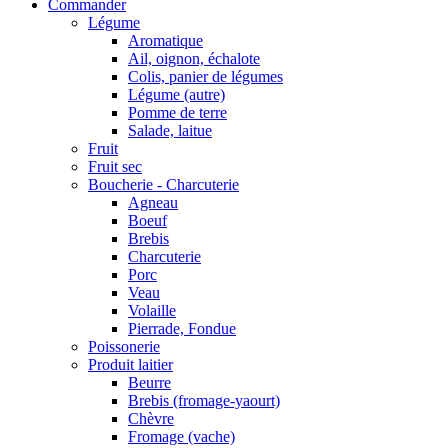
Commander
Légume
Aromatique
Ail, oignon, échalote
Colis, panier de légumes
Légume (autre)
Pomme de terre
Salade, laitue
Fruit
Fruit sec
Boucherie - Charcuterie
Agneau
Boeuf
Brebis
Charcuterie
Porc
Veau
Volaille
Pierrade, Fondue
Poissonerie
Produit laitier
Beurre
Brebis (fromage-yaourt)
Chèvre
Fromage (vache)