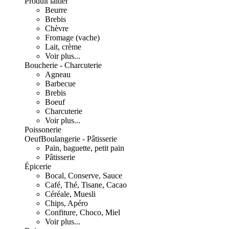
Produit laitier
Beurre
Brebis
Chèvre
Fromage (vache)
Lait, crème
Voir plus...
Boucherie - Charcuterie
Agneau
Barbecue
Brebis
Boeuf
Charcuterie
Voir plus...
Poissonerie
Oeuf
Boulangerie - Pâtisserie
Pain, baguette, petit pain
Pâtisserie
Épicerie
Bocal, Conserve, Sauce
Café, Thé, Tisane, Cacao
Céréale, Muesli
Chips, Apéro
Confiture, Choco, Miel
Voir plus...