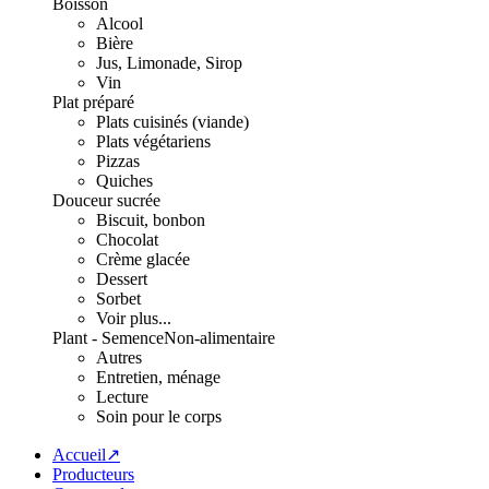
Boisson
Alcool
Bière
Jus, Limonade, Sirop
Vin
Plat préparé
Plats cuisinés (viande)
Plats végétariens
Pizzas
Quiches
Douceur sucrée
Biscuit, bonbon
Chocolat
Crème glacée
Dessert
Sorbet
Voir plus...
Plant - Semence
Non-alimentaire
Autres
Entretien, ménage
Lecture
Soin pour le corps
Accueil↗
Producteurs