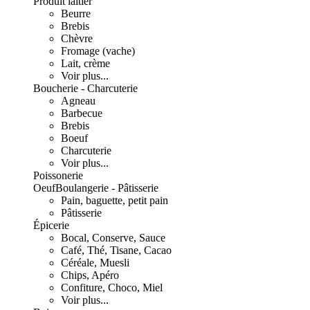
Produit laitier
Beurre
Brebis
Chèvre
Fromage (vache)
Lait, crème
Voir plus...
Boucherie - Charcuterie
Agneau
Barbecue
Brebis
Boeuf
Charcuterie
Voir plus...
Poissonerie
Oeuf
Boulangerie - Pâtisserie
Pain, baguette, petit pain
Pâtisserie
Épicerie
Bocal, Conserve, Sauce
Café, Thé, Tisane, Cacao
Céréale, Muesli
Chips, Apéro
Confiture, Choco, Miel
Voir plus...