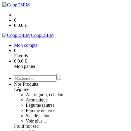
0
0
0.0
€
CoopESEM
Mon compte
0
Favoris
0
0.0
€
Mon panier
Nos Produits
Légume
Ail, oignon, échalote
Aromatique
Légume (autre)
Pomme de terre
Salade, laitue
Voir plus...
Fruit
Fruit sec