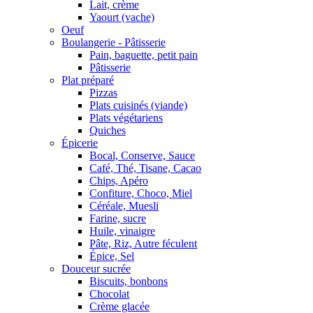
Lait, crème
Yaourt (vache)
Oeuf
Boulangerie - Pâtisserie
Pain, baguette, petit pain
Pâtisserie
Plat préparé
Pizzas
Plats cuisinés (viande)
Plats végétariens
Quiches
Épicerie
Bocal, Conserve, Sauce
Café, Thé, Tisane, Cacao
Chips, Apéro
Confiture, Choco, Miel
Céréale, Muesli
Farine, sucre
Huile, vinaigre
Pâte, Riz, Autre féculent
Épice, Sel
Douceur sucrée
Biscuits, bonbons
Chocolat
Crème glacée