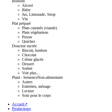
Boisson
Alcool
Bière
Jus, Limonade, Sirop
Vin
Plat préparé
Plats cuisinés (viande)
Plats végétariens
Pizzas
Quiches
Douceur sucrée
Biscuit, bonbon
Chocolat
Crème glacée
Dessert
Sorbet
Voir plus...
Plant - Semence
Non-alimentaire
Autres
Entretien, ménage
Lecture
Soin pour le corps
Accueil↗
Producteurs