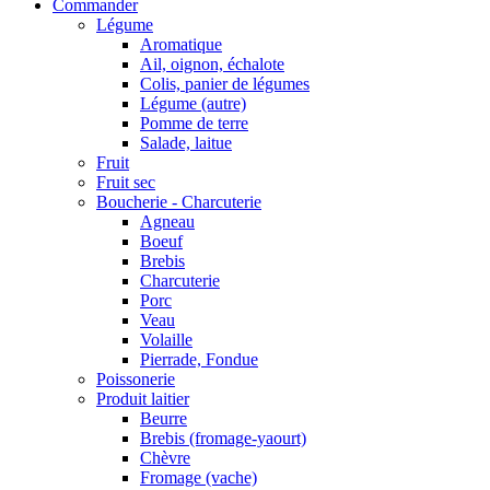
Commander
Légume
Aromatique
Ail, oignon, échalote
Colis, panier de légumes
Légume (autre)
Pomme de terre
Salade, laitue
Fruit
Fruit sec
Boucherie - Charcuterie
Agneau
Boeuf
Brebis
Charcuterie
Porc
Veau
Volaille
Pierrade, Fondue
Poissonerie
Produit laitier
Beurre
Brebis (fromage-yaourt)
Chèvre
Fromage (vache)