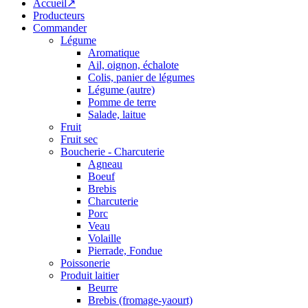
Accueil↗
Producteurs
Commander
Légume
Aromatique
Ail, oignon, échalote
Colis, panier de légumes
Légume (autre)
Pomme de terre
Salade, laitue
Fruit
Fruit sec
Boucherie - Charcuterie
Agneau
Boeuf
Brebis
Charcuterie
Porc
Veau
Volaille
Pierrade, Fondue
Poissonerie
Produit laitier
Beurre
Brebis (fromage-yaourt)