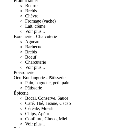
Produit laitier
Beurre
Brebis
Chèvre
Fromage (vache)
Lait, crème
Voir plus...
Boucherie - Charcuterie
Agneau
Barbecue
Brebis
Boeuf
Charcuterie
Voir plus...
Poissonerie
Oeuf
Boulangerie - Pâtisserie
Pain, baguette, petit pain
Pâtisserie
Épicerie
Bocal, Conserve, Sauce
Café, Thé, Tisane, Cacao
Céréale, Muesli
Chips, Apéro
Confiture, Choco, Miel
Voir plus...