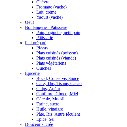
Chèvre
Fromage (vache)
Lait, crème
Yaourt (vache)
Oeuf
Boulangerie - Pâtisserie
Pain, baguette, petit pain
Pâtisserie
Plat préparé
Pizzas
Plats cuisinés (poisson)
Plats cuisinés (viande)
Plats végétariens
Quiches
Épicerie
Bocal, Conserve, Sauce
Café, Thé, Tisane, Cacao
Chips, Apéro
Confiture, Choco, Miel
Céréale, Muesli
Farine, sucre
Huile, vinaigre
Pâte, Riz, Autre féculent
Épice, Sel
Douceur sucrée