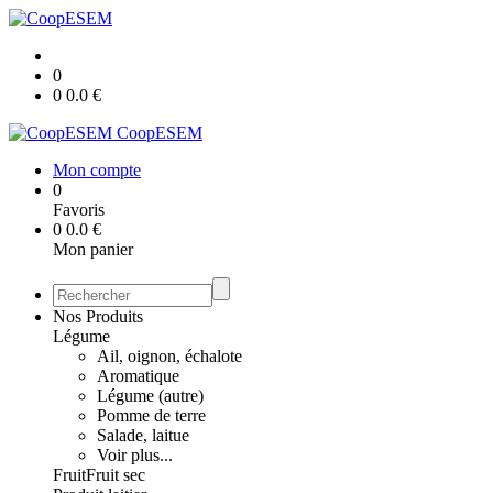
0
0
0.0
€
CoopESEM
Mon compte
0
Favoris
0
0.0
€
Mon panier
Nos Produits
Légume
Ail, oignon, échalote
Aromatique
Légume (autre)
Pomme de terre
Salade, laitue
Voir plus...
Fruit
Fruit sec