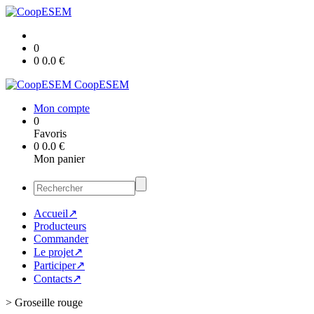
0
0
0.0
€
CoopESEM
Mon compte
0
Favoris
0
0.0
€
Mon panier
Accueil↗
Producteurs
Commander
Le projet↗
Participer↗
Contacts↗
>
Groseille rouge