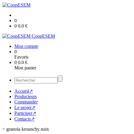
0
0
0.0
€
CoopESEM
Mon compte
0
Favoris
0
0.0
€
Mon panier
Accueil↗
Producteurs
Commander
Le projet↗
Participer↗
Contacts↗
>
granola krounchy noix