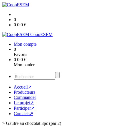
0
0
0.0
€
CoopESEM
Mon compte
0
Favoris
0
0.0
€
Mon panier
Accueil↗
Producteurs
Commander
Le projet↗
Participer↗
Contacts↗
>
Gaufre au chocolat 8pc (par 2)