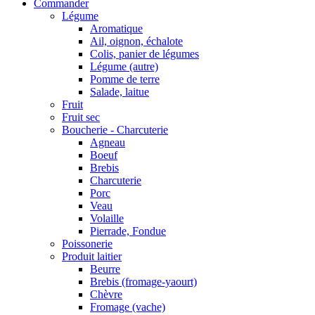
Commander
Légume
Aromatique
Ail, oignon, échalote
Colis, panier de légumes
Légume (autre)
Pomme de terre
Salade, laitue
Fruit
Fruit sec
Boucherie - Charcuterie
Agneau
Boeuf
Brebis
Charcuterie
Porc
Veau
Volaille
Pierrade, Fondue
Poissonerie
Produit laitier
Beurre
Brebis (fromage-yaourt)
Chèvre
Fromage (vache)