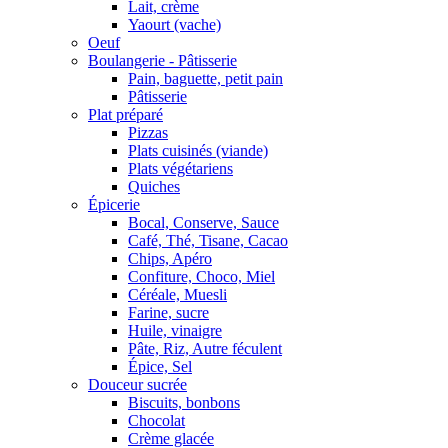
Lait, crème
Yaourt (vache)
Oeuf
Boulangerie - Pâtisserie
Pain, baguette, petit pain
Pâtisserie
Plat préparé
Pizzas
Plats cuisinés (viande)
Plats végétariens
Quiches
Épicerie
Bocal, Conserve, Sauce
Café, Thé, Tisane, Cacao
Chips, Apéro
Confiture, Choco, Miel
Céréale, Muesli
Farine, sucre
Huile, vinaigre
Pâte, Riz, Autre féculent
Épice, Sel
Douceur sucrée
Biscuits, bonbons
Chocolat
Crème glacée