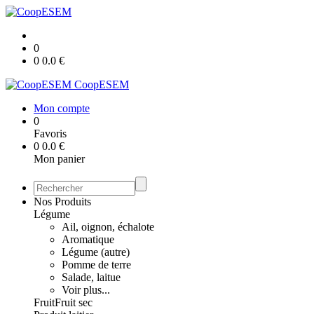
0
0
0.0
€
CoopESEM
Mon compte
0
Favoris
0
0.0
€
Mon panier
Nos Produits
Légume
Ail, oignon, échalote
Aromatique
Légume (autre)
Pomme de terre
Salade, laitue
Voir plus...
Fruit
Fruit sec