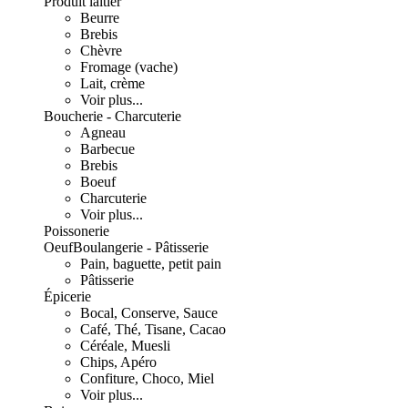
Produit laitier
Beurre
Brebis
Chèvre
Fromage (vache)
Lait, crème
Voir plus...
Boucherie - Charcuterie
Agneau
Barbecue
Brebis
Boeuf
Charcuterie
Voir plus...
Poissonerie
Oeuf
Boulangerie - Pâtisserie
Pain, baguette, petit pain
Pâtisserie
Épicerie
Bocal, Conserve, Sauce
Café, Thé, Tisane, Cacao
Céréale, Muesli
Chips, Apéro
Confiture, Choco, Miel
Voir plus...