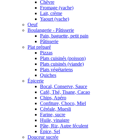
Chèvre
Fromage (vache)
Lait, crème
Yaourt (vache)
Oeuf
Boulangerie - Pâtisserie
Pain, baguette, petit pain
Pâtisserie
Plat préparé
Pizzas
Plats cuisinés (poisson)
Plats cuisinés (viande)
Plats végétariens
Quiches
Épicerie
Bocal, Conserve, Sauce
Café, Thé, Tisane, Cacao
Chips, Apéro
Confiture, Choco, Miel
Céréale, Muesli
Farine, sucre
Huile, vinaigre
Pâte, Riz, Autre féculent
Épice, Sel
Douceur sucrée