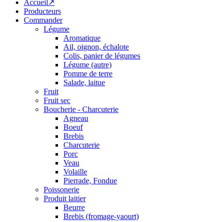
Accueil↗
Producteurs
Commander
Légume
Aromatique
Ail, oignon, échalote
Colis, panier de légumes
Légume (autre)
Pomme de terre
Salade, laitue
Fruit
Fruit sec
Boucherie - Charcuterie
Agneau
Boeuf
Brebis
Charcuterie
Porc
Veau
Volaille
Pierrade, Fondue
Poissonerie
Produit laitier
Beurre
Brebis (fromage-yaourt)