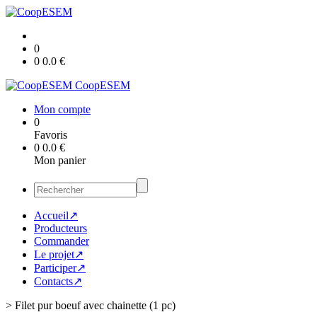
0
0
0.0
€
CoopESEM
Mon compte
0
Favoris
0
0.0
€
Mon panier
Accueil↗
Producteurs
Commander
Le projet↗
Participer↗
Contacts↗
>
Filet pur boeuf avec chainette (1 pc)