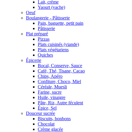
Lait, crème
Yaourt (vache)
Oeuf
Boulangerie - Pâtisserie
Pain, baguette, petit pain
Pâtisserie
Plat préparé
Pizzas
Plats cuisinés (viande)
Plats végétariens
Quiches
Épicerie
Bocal, Conserve, Sauce
Café, Thé, Tisane, Cacao
Chips, Apéro
Confiture, Choco, Miel
Céréale, Muesli
Farine, sucre
Huile, vinaigre
Pâte, Riz, Autre féculent
Épice, Sel
Douceur sucrée
Biscuits, bonbons
Chocolat
Crème glacée