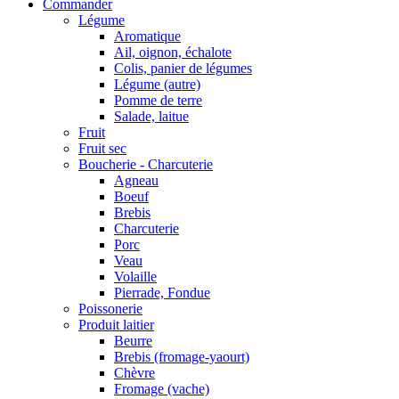
Commander
Légume
Aromatique
Ail, oignon, échalote
Colis, panier de légumes
Légume (autre)
Pomme de terre
Salade, laitue
Fruit
Fruit sec
Boucherie - Charcuterie
Agneau
Boeuf
Brebis
Charcuterie
Porc
Veau
Volaille
Pierrade, Fondue
Poissonerie
Produit laitier
Beurre
Brebis (fromage-yaourt)
Chèvre
Fromage (vache)