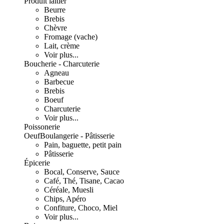
Produit laitier
Beurre
Brebis
Chèvre
Fromage (vache)
Lait, crème
Voir plus...
Boucherie - Charcuterie
Agneau
Barbecue
Brebis
Boeuf
Charcuterie
Voir plus...
Poissonerie
Oeuf
Boulangerie - Pâtisserie
Pain, baguette, petit pain
Pâtisserie
Épicerie
Bocal, Conserve, Sauce
Café, Thé, Tisane, Cacao
Céréale, Muesli
Chips, Apéro
Confiture, Choco, Miel
Voir plus...