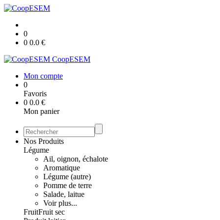
0
0
0.0
€
CoopESEM
Mon compte
0
Favoris
0
0.0
€
Mon panier
Nos Produits
Légume
Ail, oignon, échalote
Aromatique
Légume (autre)
Pomme de terre
Salade, laitue
Voir plus...
Fruit
Fruit sec