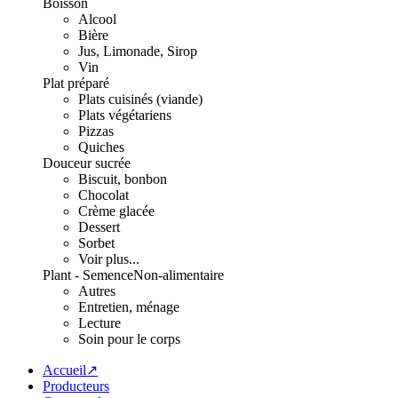
Boisson
Alcool
Bière
Jus, Limonade, Sirop
Vin
Plat préparé
Plats cuisinés (viande)
Plats végétariens
Pizzas
Quiches
Douceur sucrée
Biscuit, bonbon
Chocolat
Crème glacée
Dessert
Sorbet
Voir plus...
Plant - Semence
Non-alimentaire
Autres
Entretien, ménage
Lecture
Soin pour le corps
Accueil↗
Producteurs