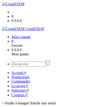
0
0
0.0
€
CoopESEM
Mon compte
0
Favoris
0
0.0
€
Mon panier
Accueil↗
Producteurs
Commander
Le projet↗
Participer↗
Contacts↗
>
feuille à lasagne fraiche aux oeufs