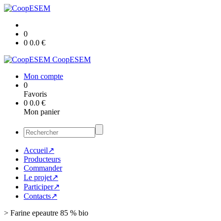
0
0
0.0
€
CoopESEM
Mon compte
0
Favoris
0
0.0
€
Mon panier
Accueil↗
Producteurs
Commander
Le projet↗
Participer↗
Contacts↗
>
Farine epeautre 85 % bio