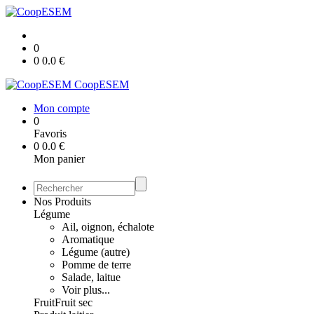
0
0
0.0
€
CoopESEM
Mon compte
0
Favoris
0
0.0
€
Mon panier
Nos Produits
Légume
Ail, oignon, échalote
Aromatique
Légume (autre)
Pomme de terre
Salade, laitue
Voir plus...
Fruit
Fruit sec