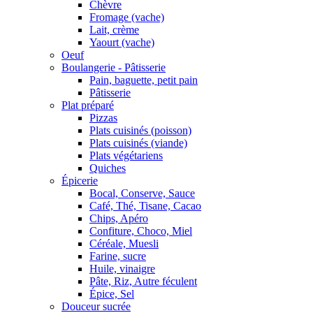
Chèvre
Fromage (vache)
Lait, crème
Yaourt (vache)
Oeuf
Boulangerie - Pâtisserie
Pain, baguette, petit pain
Pâtisserie
Plat préparé
Pizzas
Plats cuisinés (poisson)
Plats cuisinés (viande)
Plats végétariens
Quiches
Épicerie
Bocal, Conserve, Sauce
Café, Thé, Tisane, Cacao
Chips, Apéro
Confiture, Choco, Miel
Céréale, Muesli
Farine, sucre
Huile, vinaigre
Pâte, Riz, Autre féculent
Épice, Sel
Douceur sucrée