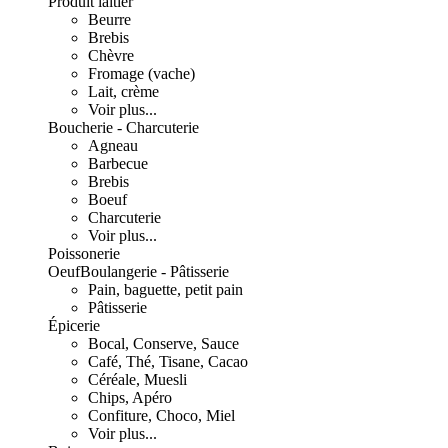
Produit laitier
Beurre
Brebis
Chèvre
Fromage (vache)
Lait, crème
Voir plus...
Boucherie - Charcuterie
Agneau
Barbecue
Brebis
Boeuf
Charcuterie
Voir plus...
Poissonerie
Oeuf
Boulangerie - Pâtisserie
Pain, baguette, petit pain
Pâtisserie
Épicerie
Bocal, Conserve, Sauce
Café, Thé, Tisane, Cacao
Céréale, Muesli
Chips, Apéro
Confiture, Choco, Miel
Voir plus...