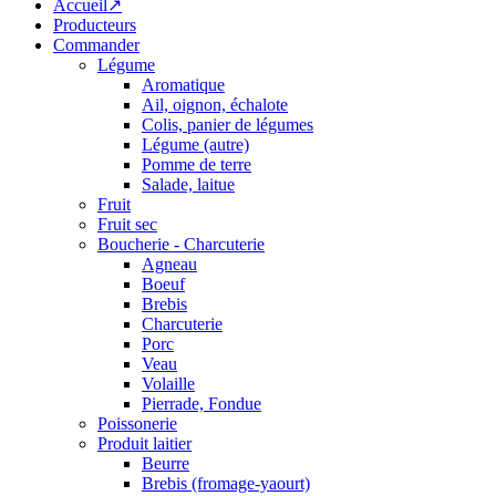
Accueil↗
Producteurs
Commander
Légume
Aromatique
Ail, oignon, échalote
Colis, panier de légumes
Légume (autre)
Pomme de terre
Salade, laitue
Fruit
Fruit sec
Boucherie - Charcuterie
Agneau
Boeuf
Brebis
Charcuterie
Porc
Veau
Volaille
Pierrade, Fondue
Poissonerie
Produit laitier
Beurre
Brebis (fromage-yaourt)