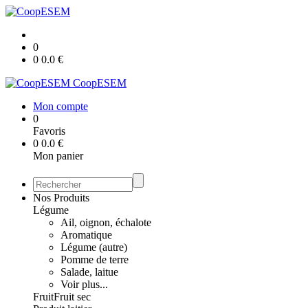
0
0
0.0
€
CoopESEM
Mon compte
0
Favoris
0
0.0
€
Mon panier
Nos Produits
Légume
Ail, oignon, échalote
Aromatique
Légume (autre)
Pomme de terre
Salade, laitue
Voir plus...
Fruit
Fruit sec