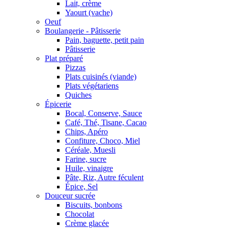
Lait, crème
Yaourt (vache)
Oeuf
Boulangerie - Pâtisserie
Pain, baguette, petit pain
Pâtisserie
Plat préparé
Pizzas
Plats cuisinés (viande)
Plats végétariens
Quiches
Épicerie
Bocal, Conserve, Sauce
Café, Thé, Tisane, Cacao
Chips, Apéro
Confiture, Choco, Miel
Céréale, Muesli
Farine, sucre
Huile, vinaigre
Pâte, Riz, Autre féculent
Épice, Sel
Douceur sucrée
Biscuits, bonbons
Chocolat
Crème glacée