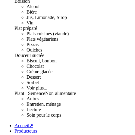
Boisson
Alcool
Bière
Jus, Limonade, Sirop
Vin
Plat préparé
Plats cuisinés (viande)
Plats végétariens
Pizzas
Quiches
Douceur sucrée
Biscuit, bonbon
Chocolat
Crème glacée
Dessert
Sorbet
Voir plus...
Plant - Semence
Non-alimentaire
Autres
Entretien, ménage
Lecture
Soin pour le corps
Accueil↗
Producteurs