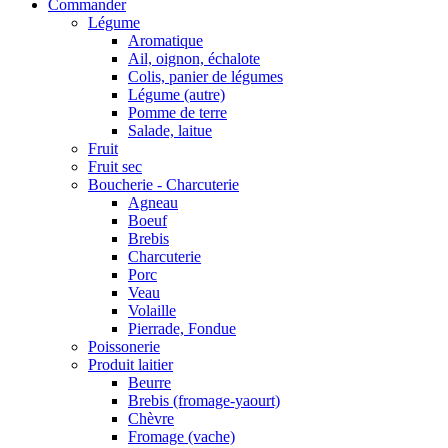
Commander
Légume
Aromatique
Ail, oignon, échalote
Colis, panier de légumes
Légume (autre)
Pomme de terre
Salade, laitue
Fruit
Fruit sec
Boucherie - Charcuterie
Agneau
Boeuf
Brebis
Charcuterie
Porc
Veau
Volaille
Pierrade, Fondue
Poissonerie
Produit laitier
Beurre
Brebis (fromage-yaourt)
Chèvre
Fromage (vache)