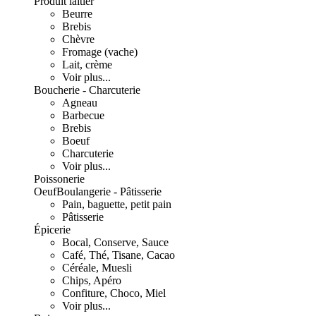
Produit laitier
Beurre
Brebis
Chèvre
Fromage (vache)
Lait, crème
Voir plus...
Boucherie - Charcuterie
Agneau
Barbecue
Brebis
Boeuf
Charcuterie
Voir plus...
Poissonerie
Oeuf
Boulangerie - Pâtisserie
Pain, baguette, petit pain
Pâtisserie
Épicerie
Bocal, Conserve, Sauce
Café, Thé, Tisane, Cacao
Céréale, Muesli
Chips, Apéro
Confiture, Choco, Miel
Voir plus...