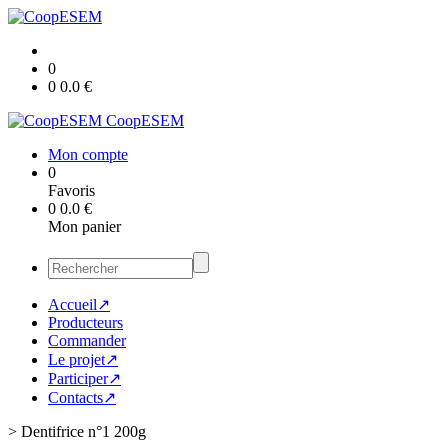
0
0
0.0
€
CoopESEM
Mon compte
0
Favoris
0
0.0
€
Mon panier
Accueil↗
Producteurs
Commander
Le projet↗
Participer↗
Contacts↗
>
Dentifrice n°1 200g