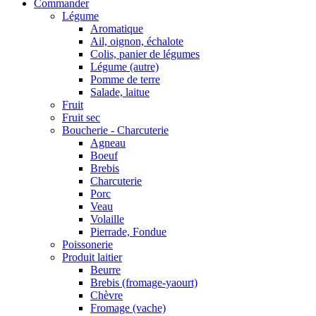
Commander
Légume
Aromatique
Ail, oignon, échalote
Colis, panier de légumes
Légume (autre)
Pomme de terre
Salade, laitue
Fruit
Fruit sec
Boucherie - Charcuterie
Agneau
Boeuf
Brebis
Charcuterie
Porc
Veau
Volaille
Pierrade, Fondue
Poissonerie
Produit laitier
Beurre
Brebis (fromage-yaourt)
Chèvre
Fromage (vache)