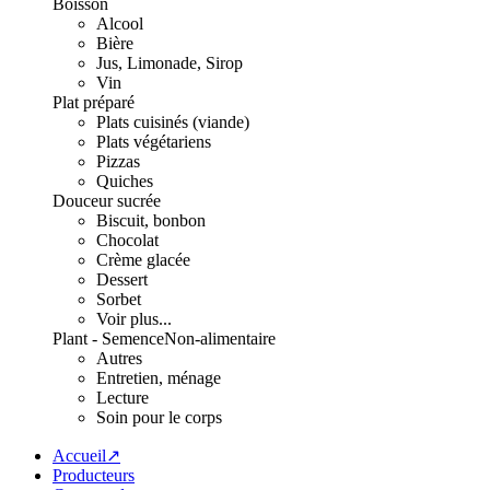
Boisson
Alcool
Bière
Jus, Limonade, Sirop
Vin
Plat préparé
Plats cuisinés (viande)
Plats végétariens
Pizzas
Quiches
Douceur sucrée
Biscuit, bonbon
Chocolat
Crème glacée
Dessert
Sorbet
Voir plus...
Plant - Semence
Non-alimentaire
Autres
Entretien, ménage
Lecture
Soin pour le corps
Accueil↗
Producteurs