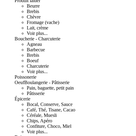
Produit laitier
Beurre
Brebis
Chèvre
Fromage (vache)
Lait, crème
Voir plus...
Boucherie - Charcuterie
Agneau
Barbecue
Brebis
Boeuf
Charcuterie
Voir plus...
Poissonerie
Oeuf
Boulangerie - Pâtisserie
Pain, baguette, petit pain
Pâtisserie
Épicerie
Bocal, Conserve, Sauce
Café, Thé, Tisane, Cacao
Céréale, Muesli
Chips, Apéro
Confiture, Choco, Miel
Voir plus...