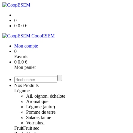
0
0
0.0
€
CoopESEM
Mon compte
0
Favoris
0
0.0
€
Mon panier
Nos Produits
Légume
Ail, oignon, échalote
Aromatique
Légume (autre)
Pomme de terre
Salade, laitue
Voir plus...
Fruit
Fruit sec