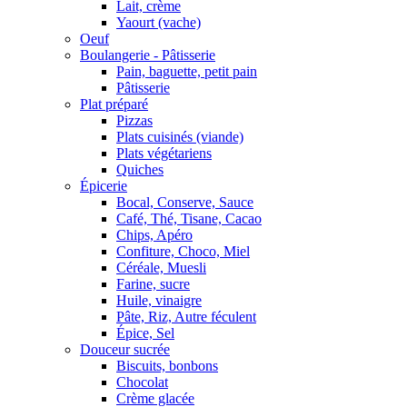
Lait, crème
Yaourt (vache)
Oeuf
Boulangerie - Pâtisserie
Pain, baguette, petit pain
Pâtisserie
Plat préparé
Pizzas
Plats cuisinés (viande)
Plats végétariens
Quiches
Épicerie
Bocal, Conserve, Sauce
Café, Thé, Tisane, Cacao
Chips, Apéro
Confiture, Choco, Miel
Céréale, Muesli
Farine, sucre
Huile, vinaigre
Pâte, Riz, Autre féculent
Épice, Sel
Douceur sucrée
Biscuits, bonbons
Chocolat
Crème glacée