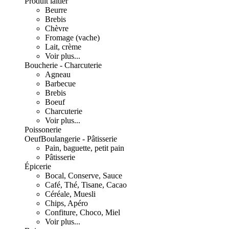
Produit laitier
Beurre
Brebis
Chèvre
Fromage (vache)
Lait, crème
Voir plus...
Boucherie - Charcuterie
Agneau
Barbecue
Brebis
Boeuf
Charcuterie
Voir plus...
Poissonerie
Oeuf
Boulangerie - Pâtisserie
Pain, baguette, petit pain
Pâtisserie
Épicerie
Bocal, Conserve, Sauce
Café, Thé, Tisane, Cacao
Céréale, Muesli
Chips, Apéro
Confiture, Choco, Miel
Voir plus...