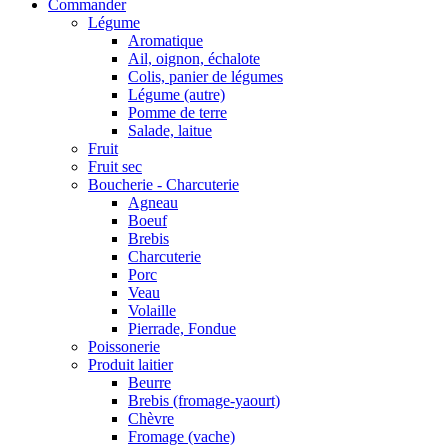
Commander
Légume
Aromatique
Ail, oignon, échalote
Colis, panier de légumes
Légume (autre)
Pomme de terre
Salade, laitue
Fruit
Fruit sec
Boucherie - Charcuterie
Agneau
Boeuf
Brebis
Charcuterie
Porc
Veau
Volaille
Pierrade, Fondue
Poissonerie
Produit laitier
Beurre
Brebis (fromage-yaourt)
Chèvre
Fromage (vache)