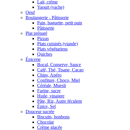
Lait, crème
Yaourt (vache)
Oeuf
Boulangerie - Pâtisserie
Pain, baguette, petit pain
Pâtisserie
Plat préparé
Pizzas
Plats cuisinés (viande)
Plats végétariens
Quiches
Épicerie
Bocal, Conserve, Sauce
Café, Thé, Tisane, Cacao
Chips, Apéro
Confiture, Choco, Miel
Céréale, Muesli
Farine, sucre
Huile, vinaigre
Pâte, Riz, Autre féculent
Épice, Sel
Douceur sucrée
Biscuits, bonbons
Chocolat
Crème glacée