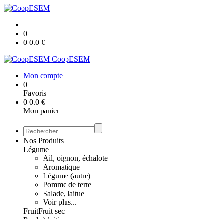
0
0
0.0
€
CoopESEM
Mon compte
0
Favoris
0
0.0
€
Mon panier
Nos Produits
Légume
Ail, oignon, échalote
Aromatique
Légume (autre)
Pomme de terre
Salade, laitue
Voir plus...
Fruit
Fruit sec