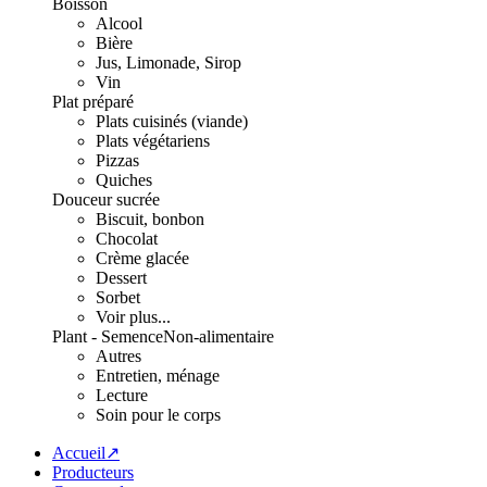
Boisson
Alcool
Bière
Jus, Limonade, Sirop
Vin
Plat préparé
Plats cuisinés (viande)
Plats végétariens
Pizzas
Quiches
Douceur sucrée
Biscuit, bonbon
Chocolat
Crème glacée
Dessert
Sorbet
Voir plus...
Plant - Semence
Non-alimentaire
Autres
Entretien, ménage
Lecture
Soin pour le corps
Accueil↗
Producteurs