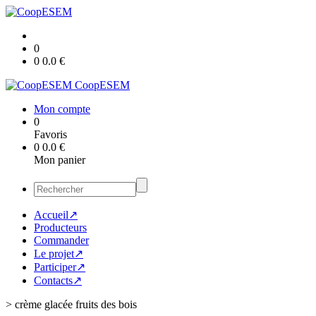
0
0
0.0
€
CoopESEM
Mon compte
0
Favoris
0
0.0
€
Mon panier
Accueil↗
Producteurs
Commander
Le projet↗
Participer↗
Contacts↗
>
crème glacée fruits des bois